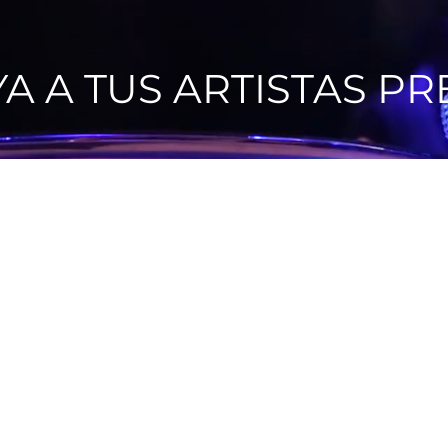
A A TUS ARTISTAS PR